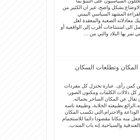
حللون السياسيون على التنبؤ بما
لاوضاع بشكل واضح، غير ان الكثير من
لقراءة المشهد السياسي اليمني
ك معادلاته الصعبة والمعقدة لعل
 الى استنتاجات أقرب إلى الواقعية أو
 تمر بها البلاد والتي من …
 المكان وتطلعات السكان
كمن رأى.. عبارة تختزل كل مفردات
ز كل دلالات الكلمات ومكنون الصور،
 تقال عن المكان الساحر بجماله..
..الرائع بطبيعته الخلابة، وطبيعة ناسه
ة الوداعة والاحترام،التي تكسب المكان
 يجعل منه مكانا مقصودا دائما للاستجمام
فندقية والسياحية. إنه باب المندب..