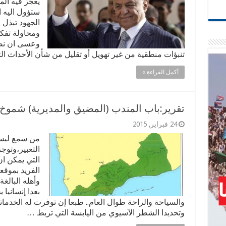
يعجز فيه الم
ستؤول اليه ا
الجهود تبذل 
ومحاولة تفكي
وعسى ان نصل
تنبؤات منطقية من غير تهويل أو تقليل من شأن الأحداث التي
أكمل القراءة »
تقرير:باب المندب (المضيق والمديرية) شموخ
24 فبراير, 2015
من سمع ليس 
التعبير،وتوج
التي يمكن ان
الفريد بموقعه
وأهله البالغ
بعدا إنسانيا
والسياحة والراحة طوال العام.. طبعا إن توفرت له الخدماتال
وتحديدا الشطر الآسيوي من اليابسة التي تربط …