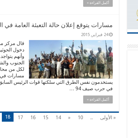
أكمل القراءة »
مسارات يتوقع إعلان حالة التعبئة العامة في ا
24 فبراير, 2015
قال مركز مسا
دخول الحوثين
وأنهم يتواجد
الجنوب والش
لكل من محافظ
مسارات في ت
يستخدمون نفس الطرق التي سلكتها قوات الرئيس السابق
في حرب صيف 94 …
أكمل القراءة »
18
« الأولى
...
10
«
14
15
16
17