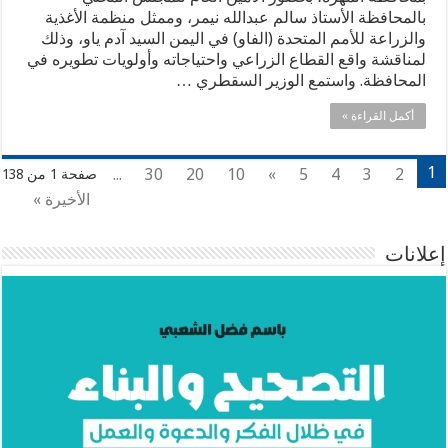
بالمحافظة الأستاذ سالم عبدالله نيمر، وممثل منظمة الأغذية
والزراعة للأمم المتحدة (الفاو) في اليمن السيد آدم ياو، وذلك
لمناقشة واقع القطاع الزراعي واحتياجاته وأولويات تطويره في
المحافظة. واستمع الوزير السقطري …
أكمل القراءة »
1
...
30
20
10
»
5
4
3
2
صفحة 1 من 138
الأخيرة »
إعلانات