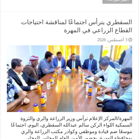
السقطري يترأس اجتماعًا لمناقشة احتياجات
القطاع الزراعي في المهرة
3 أغسطس, 2026
المهرة/المركز الإعلام ترأس وزير الزراعة والري والثروة
السمكية اللواء الركن سالم عبدالله السقطري، اليوم، اجتماعًا
موسعًا ضم قيادة وموظفي وكوادر مكتب الزراعة والري
بمحافظة المهرة، بحضور الأمين العام للمجلس المحلي