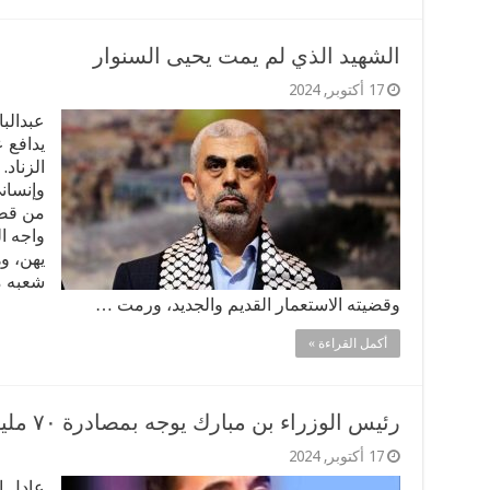
الشهيد الذي لم يمت يحيى السنوار
17 أكتوبر, 2024
عبدالب
يدافع 
الزناد
وإنسان
من قضا
واجه ا
يهن، و
شعبه م
وقضيته الاستعمار القديم والجديد، ورمت …
أكمل القراءة »
رئيس الوزراء بن مبارك يوجه بمصادرة ٧٠ مليون دولار
17 أكتوبر, 2024
عادل ا