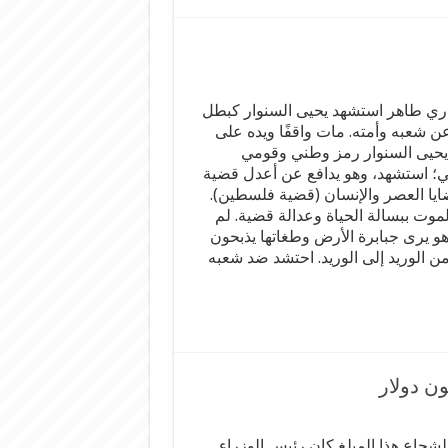
اري طاهر استشهد يحيى السنوار كبطل
عن شعبه وأمته. مات واقفًا ويده على
. يحيى السنوار رمز وطني وقومي
ي؛ استشهد، وهو يدافع عن أعدل قضية
يا العصر والإنسان (قضية فلسطين).
لموت ببسالة الحياة وعدالة قضية. لم
هو يرى جبابرة الأرض وطغاتها يذبحون
ن الوريد إلى الوريد. احتشد ضد شعبه
لشجاع هذا المبلغ كان رئيس الوزراء