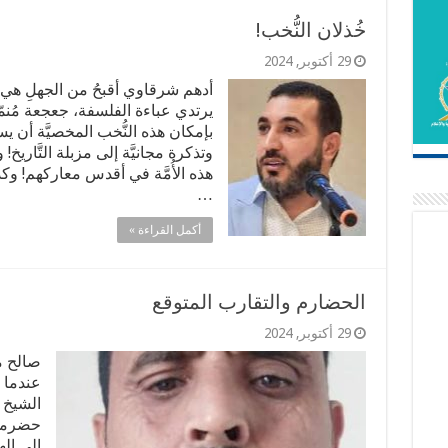
‏خُذلان النُّخب!
29 أكتوبر, 2024
أدهم شرقاوي أقبحُ من الجهلِ هي تل
يرتدي عباءة الفلسفة، جعجعة مُنمّ
بإمكان هذه النُّخب المخصيَّة أن يس
وتذكرة مجانيَّة إلى مزبلة التَّاريخ! 
هذه الأُمَّة في أقدس معاركهم! وكذا 
…
أكمل القراءة »
الحضارم والتقارب المتوقع
29 أكتوبر, 2024
صالح م
عندما 
الشيخ 
حضرموت
إلى ال