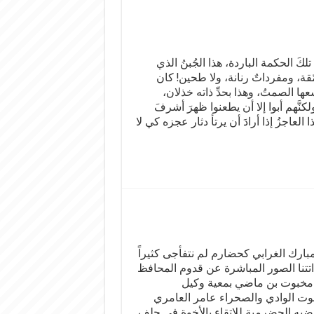
كَ الحكمة الباردة، هذا الجُبنُ الذي
قة، ومفرداتٌ رنانة، ولا طحين! كان
عها الصمتُ، وهذا بحدِّ ذاته خذلان،
ولكنَّهم أبوا إلا أن يطعنوا ظهرَ أشرفَ
العاجزُ إذا أرادَ أن يرتأ دثار عجزه كي لا
بارك الغرابي كحضارم لم نتفأجى كثيراً
اتتنا الصور المباشرة عن قدوم المحافظ
مخبوت بن ماضي بمعية وكيل
 الوادي والصحراء عامر العامري
هضبه الحضرمية للاتقاء بالأخوة في حلف