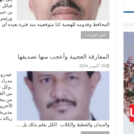
قبائل 
بن حب
ورئيس 
المحافظ وقدومه للهضبة كنا متوقعينه منذ فترة بعيده أي 
أكمل القراءة »
المفارقة العجيبة وأعجب منها تصديقها
29 أكتوبر, 2024
عيدروس
مدرك و
..وكل 
بين ال
من ينخ
الآخرين
مديرية
زبالة 
والديدان والقطط والكلاب . الكل يعلم بذلك بل …