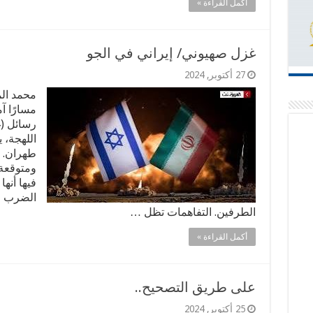
أكمل القراءة »
غزل صهيوني/ إيراني في الجو
27 أكتوبر, 2024
محمد الم
مسارًا آ
رسائل (غ
اللهجة، 
طهران. ا
ومتوقعة،
فيها أنه
الضرب في
الطرفين. التفاهمات تظل …
أكمل القراءة »
على طريق التصحيح..
25 أكتوبر, 2024