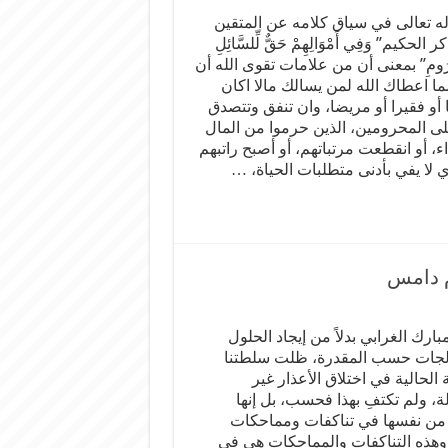
له تعالى في سياق كلامه عن المتقين
الحكيم” وَفِي أَمْوَالِهِمْ حَقٌّ لِّلسَّائِلِ
حْرُومِ” بمعنى أن من علامات تقوى الله أن
ما اعطاك الله لمن يسالك مالا اكان
 أو فقيرا أو مريضا، وان تنفق وتتصدق
لى المحرومين، الذين حرموا من المال
اء، أو انقطعت مرتباتهم، أو أصبح راتبهم
 لا يفي بأدنى متطلبات الحياة، …
م دامس
ارك الغرابي بدلاً من إيجاد الحلول
لجات حسب المقدرة، ظلت سلطتنا
 الحالية في اختلاق الأعذار غير
ة، ولم تكتفِ بهذا فحسب، بل إنها
ن نفسها في تناكفات ومماحكات
 وهذه التناكفات والمماحكات هي في