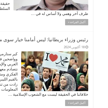
حقيقة 
السلطة،
طرف آخر وهمي ولا أساس له في …
أكمل القراءة »
رئيس وزراء بريطانيا: ليس أمامنا خيار سوى م
18 أكتوبر, 2024
كير ستارمر 
وواضحين في 
العربي والإس
نتصادم معهم
الفكري ومتل
بالقيم الليب
زادت من تنا
المعلومات و
خلافاتنا في الحقيقة ليست مع الشعوب الإسلامية …
أكمل القراءة »