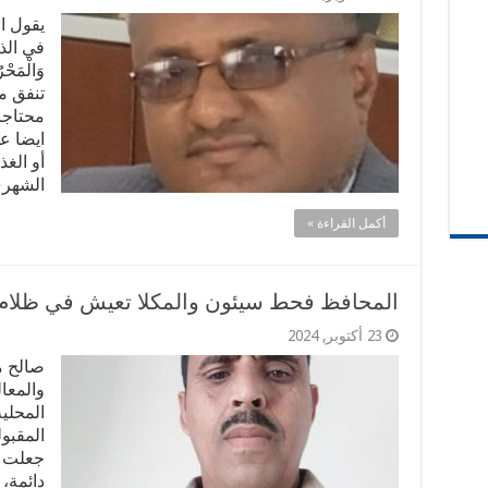
يقول ا
في الذكر 
وَالْمَ
تنفق م
محتاجا
ايضا ع
أو الغذ
الشهري
أكمل القراءة »
المحافظ فحط سيئون والمكلا تعيش في ظلا
23 أكتوبر, 2024
صالح مب
والمعا
المحلية
المقبول
جعلت م
دائمة،