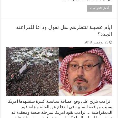
أكمل القراءة »
ايام عصيبة تنتظرهم..هل نقول وداعا للفراعنة
الجدد؟
28 نوفمبر, 2018
ترامب يترنح على وقع عصافة سياسية كبيرة ستشهدها امريكا
بسبب مواقفة السلبية في الدفاع عن القتلة واهانة قيم
الديمقراطية … ترامب يقود امريكا لمرحلة صعبة ومعقدة قد
تفقد معها اسباب البقاء كقطب وحيد وقوي… الي ذلك فان