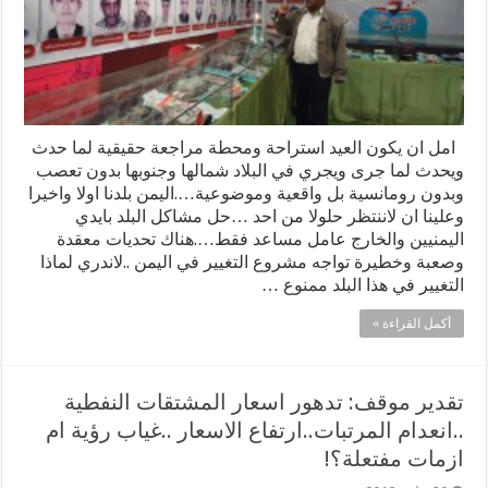
امل ان يكون العيد استراحة ومحطة مراجعة حقيقية لما حدث
ويحدث لما جرى ويجري في البلاد شمالها وجنوبها بدون تعصب
وبدون رومانسية بل واقعية وموضوعية….اليمن بلدنا اولا واخيرا
وعلينا ان لاننتظر حلولا من احد …حل مشاكل البلد بايدي
اليمنيين والخارج عامل مساعد فقط….هناك تحديات معقدة
وصعبة وخطيرة تواجه مشروع التغيير في اليمن ..لاندري لماذا
التغيير في هذا البلد ممنوع …
أكمل القراءة »
تقدير موقف: تدهور اسعار المشتقات النفطية
..انعدام المرتبات..ارتفاع الاسعار ..غياب رؤية ام
ازمات مفتعلة؟!