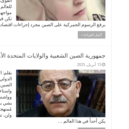
القوى،
للعالم
مواجهة
تكن قر
برفع الرسوم الجمركية على الصين مجرد إجراءات اقتصادي
أكمل القراءة »
جمهورية الصين الشعبية والولايات المتحدة الأ
15 أبريل, 2025
بقلم: 
الدولي
الصين. 
واستاء
وواشنط
يشي بأن
مُمنهج
ولن، ت
يكن أحداً في هذا العالم …