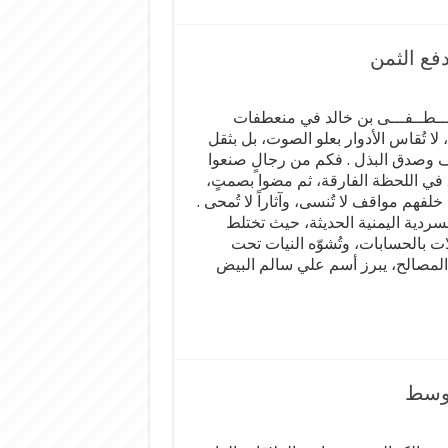
فع الثمن
ــطــفـــى بن خالد في منعطفات
، لا تُقاس الأدوار بعلو الصوت، بل بثقل
 وصدق البذل . فكم من رجالٍ صنعوا
 في اللحظة الفارقة، ثم مضوا بصمتٍ،
خلفهم مواقف لا تُنسى، وآثاراً لا تُمحى .
سردية اليمنية الحديثة، حيث تختلط
ات بالحسابات، وتُشوّه النيات تحت
مصالح، يبرز أسم علي سالم البيض
أوسط