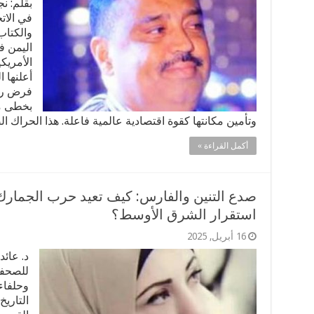
بقلم: ن
في الات
والكتاب
اليمن ف
الأمريك
أعلنها 
فرض رس
بخطى مد
وتأمين مكانتها كقوة اقتصادية عالمية فاعلة. هذا الحراك ا
أكمل القراءة »
صدع التنين والفارس: كيف تعيد حرب الجمارك
استقرار الشرق الأوسط؟
16 أبريل, 2025
د. عائ
للصحفي
وحلفاء
التاري