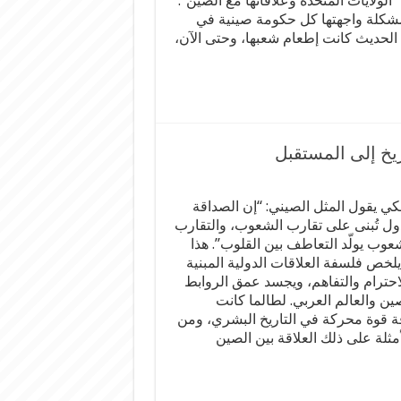
“الولايات المتحدة وعلاقاتها مع الصين”:
شكلة واجهتها كل حكومة صينية في
خ الحديث كانت إطعام شعبها، وحتى الآن،
ريخ إلى المستقبل
كي يقول المثل الصيني: “إن الصداقة
دول تُبنى على تقارب الشعوب، والتقارب
عوب يولّد التعاطف بين القلوب”. هذا
يلخص فلسفة العلاقات الدولية المبنية
احترام والتفاهم، ويجسد عمق الروابط
ين والعالم العربي. لطالما كانت
ة قوة محركة في التاريخ البشري، ومن
أمثلة على ذلك العلاقة بين الصين