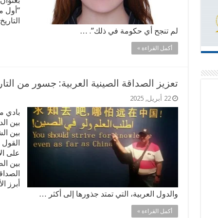
بعنوان 
“أول م
التاري
لم تنجح أي حكومة في ذلك”. …
أكمل القراءة »
تعزيز الصداقة الصينية العربية: جسور من التا
22 أبريل, 2025
بادي م
بين ال
بين الش
القول 
على ال
بين الص
الصداق
أبرز ال
والدول العربية، التي تمتد جذورها إلى أكثر …
أكمل القراءة »