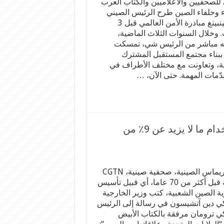
 للصحفيين والاعلاميين والكتاب العرب
 وحلفاء الصين طرح الرئيس الصيني
شي جينبينغ مبادرة الأمن العالمي قبل 3
 وخلال السنوات الثلاث الماضية،
ه مباشر من الرئيس شي، تمسكت
ببناء مجتمع المستقبل المشترك
ة، وتعاونت مع مختلف الأطراف في
ّمات المهمة. حتى الآن، …
لماذا تُطعم الصين 20٪ من سكان العالم باستخدام ما لا يزيد عن 9٪ من
بقلم : ريماس الصينية، صحفية صينية، CGTN
العربية قبل أكثر من 70 عاما، أي قبيل تأسيس
ة الصين الشعبية، كتب وزير الخارجية
كي دين آتشيسون في رسالة إلى الرئيس
كي ترومان مرفقة بالكتاب الأبيض