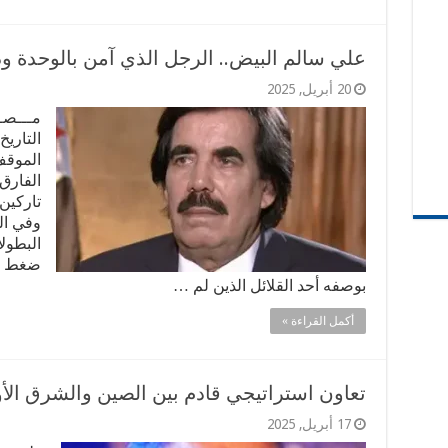
علي سالم البيض.. الرجل الذي آمن بالوحدة ود
20 أبريل, 2025
مـــصـ
التاريخ
الموقف
الفارق
تاركين 
وفي ال
البطول
ضغط ال
بوصفه أحد القلائل الذين لم …
أكمل القراءة »
تعاون استراتيجي قادم بين الصين والشرق ال
17 أبريل, 2025