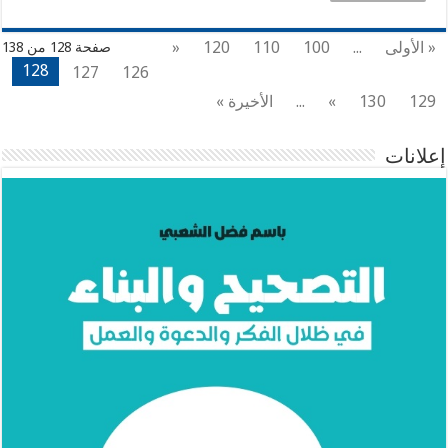
« الأولى
...
100
110
120
«
صفحة 128 من 138
128
127
126
129
130
»
...
الأخيرة »
إعلانات