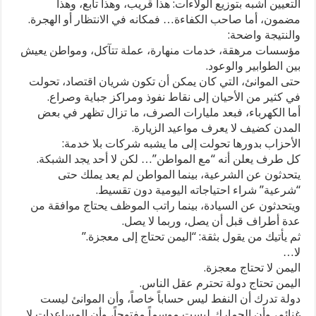
التعيين أشبه بتوزيع الولاءات: هذا قريب، وهذا تابع، وهذا
مضمون، أما صاحب الكفاءة… فمكانه في الانتظار أو الهجرة.
والنتيجة واضحة:
مؤسسات مرهقة، خدمات منهارة، عملة تتآكل، ومواطن يعيش
بين الطوابير والوعود.
حتى الموانئ، التي كان يمكن أن تكون شريان اقتصاد، تحولت
في كثير من الأحيان إلى نقاط نفوذ ومراكز جباية وصراع.
أما الكهرباء، فبعد مليارات الصرف، ما تزال تظهر في بعض
المدن كضيف لا يعرف مواعيد الزيارة.
الأحزاب بدورها تحولت إلى ما يشبه شركات بلا خدمة:
كل طرف يعلن أنه “مع المواطن”… لكن لا أحد يجد الشبكة.
يتحدثون عن الشرعية، بينما المواطن لم يعد يملك حتى
“شرعية” شراء احتياجاته اليومية دون تقسيط.
ويتحدثون عن السيادة، بينما راتب الموظف يحتاج موافقة من
عدة أطراف قبل أن يصل، وربما لا يصل.
ثم يأتيك من يقول بثقة: “اليمن تحتاج إلى معجزة.”
لا…
اليمن لا تحتاج معجزة.
اليمن تحتاج دولة تحترم عقل الناس.
دولة تدرك أن النفط ليس حساباً خاصاً، وأن الموانئ ليست
غنائم، وأن الجمارك ليست موسماً مفتوحاً، وأن المساعدات لا