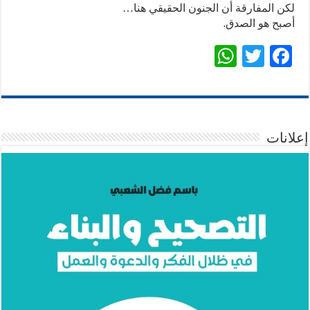
لكن المفارقة أن الجنون الحقيقي هنا…
أصبح هو الصدق.
W
T
F
h
wi
ac
at
tt
e
sA
er
b
p
o
إعلانات
p
o
k