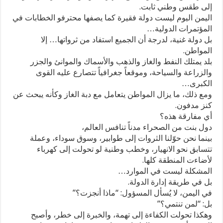
إلى طقس وطني ثابت.
اليمن اليوم ليست دولة فقيرة كما يصفها محترفو الخطابات في
المؤتمرات الدولية…
بل دولة غنية، لدرجة أن الجميع استفاد من ثرواتها… إلا
المواطن.
بلد يمتلك النفط والغاز والذهب والأسماك والموانئ والجزر
والزراعة والسياحة، وموقعاً جغرافياً تتصارع عليه القوى
الكبرى…
ومع ذلك، ما يزال المواطن يتعامل مع دبة الغاز وكأنه يبحث عن
كنز مدفون.
أي مفارقة هذه؟
دول بنت من الصحراء مدناً تنافس العالم،
بينما نحن حوّلنا الثروات إلى طوابير، وسوق سوداء، وعملة
تتسابق نحو الانهيار، وخطب وطنية لو تحولت إلى كهرباء
لأضاءت المنطقة كلها.
المشكلة ليست في الموارد…
بل في طريقة إدارة الدولة.
في اليمن، لا يُسأل المسؤول: “ماذا أنجزت؟”
بل: “لمن تنتمي؟”
وهكذا تحولت الكفاءة إلى تهمة، والخبرة إلى خطر، وأصبح