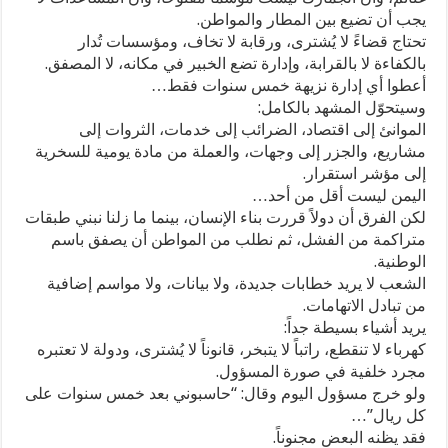
يجب أن تضيع بين المطار والمواطن.
تحتاج قضاءً لا يُشترى، ورقابة لا تخاف، ومؤسسات تُدار
بالكفاءة لا بالقرابة، وإدارة تضع الخبير في مكانه، لا المصفق.
أعطوا أي إدارة نزيهة خمس سنوات فقط…
وسيتحوّل المشهد بالكامل:
الموانئ إلى اقتصاد، الضرائب إلى خدمات، الثروات إلى
مشاريع، والجزر إلى وجهات، والعملة من مادة يومية للسخرية
إلى مؤشر استقرار.
اليمن ليست أقل من أحد…
لكن الفرق أن دولاً قررت بناء الإنسان، بينما ما زلنا نبني طبقات
متراكمة من الفشل، ثم نطلب من المواطن أن يصفق باسم
الوطنية.
الشعب لا يريد خطابات جديدة، ولا بيانات، ولا مواسم إضافية
من تبادل الاتهامات.
يريد أشياء بسيطة جداً:
كهرباء لا تنقطع، راتباً لا يتبخر، قانوناً لا يُشترى، ودولة لا تعتبره
مجرد خلفية في صورة المسؤول.
ولو خرج مسؤول اليوم وقال: “حاسبوني بعد خمس سنوات على
كل ريال”…
فقد يظنه البعض مجنوناً.