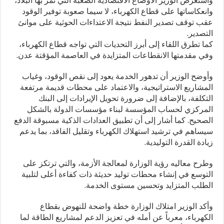
واستعرض الوزير الأوضاع الاقتصادية الصعبة التي تمر بها البلاد،
وانعكاساتها على قطاع الكهرباء، لا سيما صعوبة توفير الوقود
عقب توقف تصدير النفط نتيجة الاعتداءات الحوثية على موانئ
التصدير.
كما تطرق اللقاء إلى أبرز التحديات التي تواجه قطاع الكهرباء،
وفي مقدمتها الانقطاعات المتزايدة في العاصمة المؤقتة عدن.
وأوضح الوزير أن تدهور الخدمة يعود إلى نقص الوقود، وغياب
المشاريع الاستراتيجية، والاعتماد على محطات قديمة مرتفعة
التكلفة، بالإضافة إلى ضرورة تحويل الإيرادات إلى البنك
المركزي لحساب المؤسسة لبناء مؤسسات الدولة بالشكل
الصحيح. كما أشار إلى أن تطبيق العدادات الذكية مسبوقة الدفع
سيساهم في ترشيد استهلاك الكهرباء وتقليل الفاقد، بما يدعم
زيادة القدرة التوليدية.
وطرح معاليه رؤية الوزارة لمعالجة الأزمة، والتي ترتكز على
التوسع في إنشاء محطات توليد حديثة ذات كفاءة أعلى لتلبية
الطلب المتزايد وتحسين مستوى الخدمة.
وأكد الوزير امتلاك الوزارة خطة واضحة للنهوض بقطاع
الكهرباء، معرباً عن أمله في تعزيز الدعم لمشاريع الطاقة لما