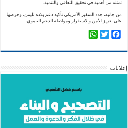
تمثله من أهمية في تحقيق التعافي والتنمية.
من جانبه، جدد السفير الأمريكي تأكيد دعم بلاده لليمن، وحرصها
على تعزيز الأمن والاستقرار ومواصلة الدعم التنموي.
W
T
F
h
wi
ac
at
tt
e
sA
er
b
p
o
إعلانات
p
o
k