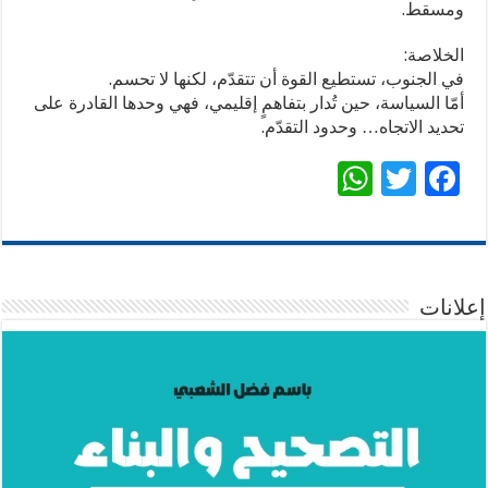
ومسقط.
الخلاصة:
في الجنوب، تستطيع القوة أن تتقدّم، لكنها لا تحسم.
أمّا السياسة، حين تُدار بتفاهمٍ إقليمي، فهي وحدها القادرة على
تحديد الاتجاه… وحدود التقدّم.
W
T
F
h
wi
ac
at
tt
e
sA
er
b
p
o
إعلانات
p
o
k