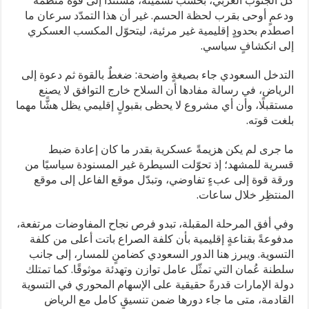
كل الجنوب العربي، بحسب تسميته، مستندًا إلى قوة منظَّمة
ودعمٍ أوحى بقرب لحظة الحسم. غير أن هذا التمدّد سرعان ما
اصطدم بحدودٍ إقليمية غير مرئية، ليتحوّل المكسب العسكري
إلى انكشافٍ سياسي.
التدخل السعودي جاء بصيغةٍ واضحة: ضغطٌ بالقوة ثم دعوة إلى
الرياض، في رسالة مفادها أن السلاح خارج التوافق لا يصنع
مستقبلًا، وأن أي مشروع لا يحظى بقبولٍ إقليمي يظل هشًّا مهما
بلغت قوته.
ما جرى لم يكن هزيمةً عسكرية بقدر ما كان إعادة ضبط
قسرية للمشهد؛ إذ تحوّلت السيطرة غير المسنودة سياسيًا من
ورقة قوة إلى عبءٍ تفاوضي، وتبدّل موقع الفاعل إلى موقع
المنتظِر خلال ساعات.
وفي أفق المرحلة المقبلة، تبدو فرص نجاح المفاوضات مرتفعة،
مدفوعةً بقناعةٍ إقليمية بأن كلفة الصراع باتت أعلى من كلفة
التسوية. ويبرز هنا الدور السعودي كضامنٍ للمسار، إلى جانب
سلطنة عُمان التي تمثّل عامل توازن وتهدئة موثوقًا. كما تمتلك
دولة الإمارات قدرةً حقيقية على الإسهام المحوري في التسوية
القادمة، متى ما جاء دورها ضمن تنسيقٍ كامل مع الرياض