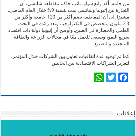
من جانبه، أكد وانغ شياو، نائب حاكم مقاطعة شانشي، أن
التجارة بين إثيوبيا وشانشي نمت بنسبة 9% خلال العام الماضي،
مشيرًا إلى أن المقاطعة تضم أكثر من 120 جامعة وأكثر من
2.3 مليون متخصص في التكنولوجيا، وتعد رائدة في البحث
العلمي والحضارة في الصين. وأوضح أن إثيوبيا دولة ذات اقتصاد
سريع النمو، وتسعى للعمل معًا في مجالات الزراعة والطاقة
المتجددة والتصنيع.
كما تم توقيع عدة اتفاقيات تعاون بين الشركات خلال المؤتمر،
لتعزيز الشراكات الاقتصادية بين الجانبين.
W
T
F
h
wi
ac
at
tt
e
sA
er
b
p
o
إعلانات
p
o
k