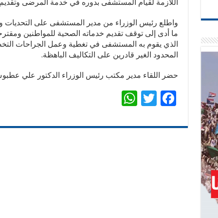
اللازمة لقيام المستشفى بدوره في خدمة المرضى وتقديم ال
واطلع رئيس الوزراء من مدير المستشفى على التحديات و
ما أدى إلى توقف تقديم خدماته الصحية للمواطنين ومقترحات
الذي يقوم به المستشفى في تغطية وعمل الجراحات التخ
المحدود الغير قادرين على التكاليف الباهظة.
حضر اللقاء مدير مكتب رئيس الوزراء الدكتور علي عطبوش 
W
T
F
h
wi
ac
at
tt
e
sA
er
b
p
o
p
o
k