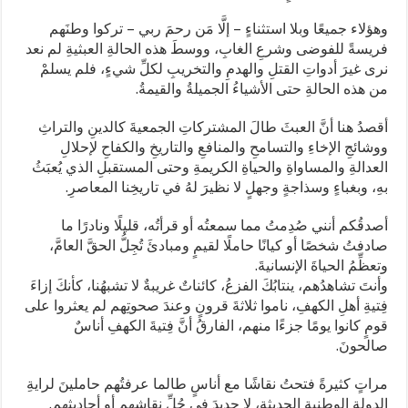
وهؤلاء جميعًا وبلا استثناءٍ – إلَّا مَن رحمَ ربي – تركوا وطنَهم
فريسةً للفوضى وشرعِ الغابِ، ووسطَ هذه الحالةِ العبثيةِ لم نعد
نرى غيرَ أدواتِ القتلِ والهدمِ والتخريبِ لكلِّ شيءٍ، فلم يسلمْ
من هذه الحالةِ حتى الأشياءُ الجميلةُ والقيمةُ.
أقصدُ هنا أنَّ العبثَ طالَ المشتركاتِ الجمعيةَ كالدينِ والتراثِ
ووشائجِ الإخاءِ والتسامحِ والمنافعِ والتاريخِ والكفاحِ لإحلالِ
العدالةِ والمساواةِ والحياةِ الكريمةِ وحتى المستقبلِ الذي يُعبَثُ
بهِ، وبغباءٍ وسذاجةٍ وجهلٍ لا نظيرَ لهُ في تاريخِنا المعاصرِ.
أصدقُكم أنني صُدِمتُ مما سمعتُه أو قرأتُه، قليلًا ونادرًا ما
صادفتُ شخصًا أو كيانًا حاملًا لقيمٍ ومبادئَ تُجِلُّ الحقَّ العامَّ،
وتعظِّمُ الحياةَ الإنسانيةَ.
وأنتَ تشاهدُهم، ينتابُكَ الفزعُ، كائناتٌ غريبةٌ لا تشبهُنا، كأنكَ إزاءَ
فِتيةِ أهلِ الكهفِ، ناموا ثلاثةَ قرونٍ وعندَ صحوتِهم لم يعثروا على
قومٍ كانوا يومًا جزءًا منهم، الفارقُ أنَّ فِتيةَ الكهفِ أناسٌ
صالحونَ.
مراتٍ كثيرةً فتحتُ نقاشًا مع أناسٍ طالما عرفتُهم حاملينَ لرايةِ
الدولةِ الوطنيةِ الحديثةِ، لا جديدَ في جُلِّ نقاشِهم أو أحاديثِهم.