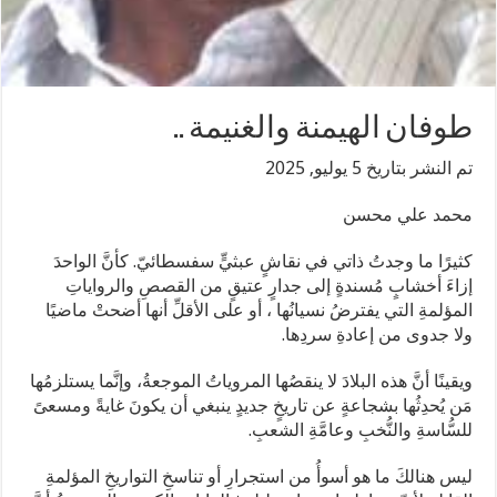
طوفان الهيمنة والغنيمة ..
تم النشر بتاريخ 5 يوليو, 2025
محمد علي محسن
كثيرًا ما وجدتُ ذاتي في نقاشٍ عبثيٍّ سفسطائيّ. كأنَّ الواحدَ
إزاءَ أخشابٍ مُسندةٍ إلى جدارٍ عتيقٍ من القصصِ والرواياتِ
المؤلمةِ التي يفترضُ نسيانُها ، أو على الأقلِّ أنها أضحتْ ماضيًا
ولا جدوى من إعادةِ سردِها.
ويقينًا أنَّ هذه البلادَ لا ينقصُها المروياتُ الموجعةُ، وإنَّما يستلزمُها
مَن يُحدِثُها بشجاعةٍ عن تاريخٍ جديدٍ ينبغي أن يكونَ غايةً ومسعىً
للسُّاسةِ والنُّخبِ وعامَّةِ الشعبِ.
ليس هنالكَ ما هو أسوأُ من استجرارِ أو تناسخِ التواريخِ المؤلمةِ