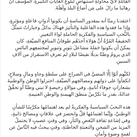
القاتلةِ لأيِّ محاولةِ استنهاضٍ لبلوغِ الغاياتِ الكبيرةِ. المؤسفُ أنَّ
رهانَنا ما زالَ على مَن أضاعَ البلدَ وأهلَهُ.
اعتقدنا زمنًا أنه بمقدورِ الساسةِ أن يكونوا أدواتٍ فاعلةٍ ومؤثرةٍ،
وإذا ما فقدوا هذه الفاعليةَ والتأثيرَ فهناكَ بدائلُ وخياراتٌ تتمثَّلُ
بالنُّخبِ السياسيةِ والفكريةِ الحاملةِ لواءَ التغييرِ.
الحقيقةُ المُرَّةُ أنَّ هؤلاءِ أخذَهُم طوفانُ المنافعِ الضيِّقةِ، كان
يمكنُ أن يكونوا حَمَلةَ مشاعلَ تثويرٍ وتنويرٍ لمجتمعِهم البائسِ
الذي يرومُ وطنًا بديلًا نقيضًا لبلادٍ لم تعرفِ الاستقرارَ من آلافِ
السنينِ.
لكنَّهم أبَوْا إلَّا المضيَّ في الصراعِ على سلطةٍ وجاهٍ ومالٍ وسلاحٍ،
انكفأوا على ذواتِهم ومصالحِهم الضيِّقةِ، اختزلوا الوطنَ والوطنيةَ
بشعاراتٍ جوفاءَ أنانيةٍ، وفي موالاةٍ رخيصةٍ لا تبني وطنًا أو تحقِّقُ
عدالةً، بقدرِ ما تكرِّسُ منطقَ الهيمنةِ والوطنِ الغنيمةِ.
هذه النخبُ السياسيةُ والفكريةُ لم يعد اهتمامُها مكرَّسًا للشأنِ
الوطنيِّ، وإنَّما اهتمامُها قلَّ وانحصرَ في علاقاتٍ ومصالحَ ذاتيةٍ،
وفي إشاعةِ ثقافةِ البُغضِ والثأرِ، وفي وقتٍ عصيبٍ لا يحتملُ
المزيدَ من الشحنِ والتعبئةِ الخاطئةِ، وقتٍ يبحثُ فيه النَّاسُ عن
لقمةٍ وضوءٍ وأمانٍ.