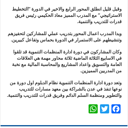
وقبل قليل انطلق المحور الرابع والاخير في الدورة “التخطيط
الاستراتيجي” مع المدرب المميز معاذ الحكيمي رئيس فريق
قدرات للتدريب والتنمية.
وبدا المدرب اعمال المحور بتدريب عملي للمشاركين لتحفيزهم
وتنشيطهم على الاستمرار في الدورة بحماس وتفاعل كبيرين.
وكان المشاركون في دورة ادارة المنظمات التنموية قد تلقوا
في الاسابيع الثلاثة الماضية ثلاثة محاور مهمة هي العلاقات
العامة والتسويق واعداد المشاريع والمحاسبة المالية مع نخبة
من المدربين المميزين.
وتعد دورة ادارة المنظمات التنموية نظام الدبلوم اول دورة من
نوعها تنفذ في عدن بالشراكة بين معهد مسارات للتدريب
والتطوير ومنظمة السلم الدائم وفريق قدرات للتدريب والتنمية.
W
T
F
h
wi
ac
at
tt
e