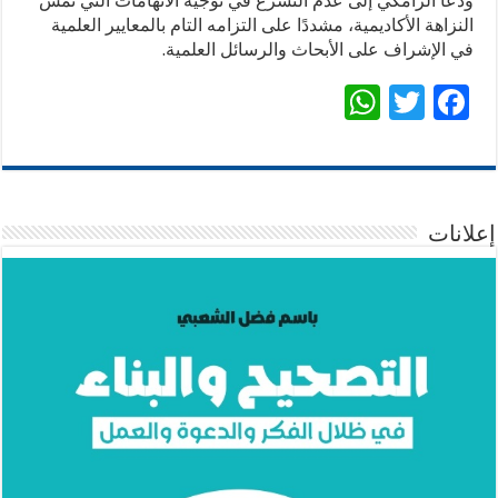
ودعا الزامكي إلى عدم التسرع في توجيه الاتهامات التي تمس
النزاهة الأكاديمية، مشددًا على التزامه التام بالمعايير العلمية
في الإشراف على الأبحاث والرسائل العلمية.
W
T
F
h
wi
ac
at
tt
e
sA
er
b
p
o
إعلانات
p
o
k