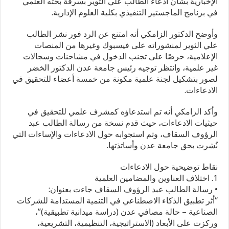
الإخبارية بشأن ادعاء الطالب علي الثوير بسرقة بحثه العلمي
في برنامج الماجستير التنفيذي بكلية العلوم الإدارية.
وأوضح الدكتور الزامكي أنه امتنع عن الرد فور نشر الطالب
علي الثوير لمنشوراته على فيسبوك وغيرها من المنصات
الإعلامية، حرصًا على تجنب الدخول في مشاحنات وسجالات
غير علمية، وانتظر توجيه رئيس جامعة عدن الدكتور الخضر
لصور بتشكيل لجنة علمية مكونة من خمسة أعضاء للتحقيق في
الادعاءات.
وأكد الزامكي أنه تم استدعاؤه كمشرف علمي للتحقيق في
حيثيات الادعاءات، حيث قدم نسخة من رسالة الطالب عبد
الرؤوف السقاف، وتم استجوابه حول الادعاءات والإساءات التي
نُشرت بحق جامعة عدن وأساتذتها.
نقاط توضيحية حول الادعاءات
1. اختلاف العناوين والمضامين العلمية
• رسالة الطالب عبد الرؤوف السقاف جاءت بعنوان:
“أثر تطبيق الذكاء الاصطناعي في التنمية المستدامة للشركات
الصناعية – حالة مصافي عدن (دراسة ميدانية تطبيقية)”،
وركزت على الأبعاد (الاستراتيجية، التنظيمية، التشريعية،