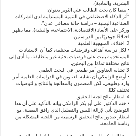
البشرية، والمادية).
• بينما كان بحث الطالب علي الثوير بعنوان:
“أثر الذكاء الاصطناعي في التنمية المستدامة لدى الشركات
الصناعية اليمنية – دراسة حالة مصافي عدن”.
وركز على الأبعاد (الاقتصادية، الاجتماعية، والبيئية)، مما يظهر
اختلافًا جوهريًا بين الدراستين.
2. اختلاف المنهجية العلمية
• لكل دراسة أهداف وفرضيات مختلفة، كما أن الاستبانات
المستخدمة بنيت على فرضيات بحثية غير متطابقة، ما أدى إلى
نتائج مختلفة تمامًا بين البحثين.
3. تشابه العناوين أمر طبيعي في البحث العلمي
• أوضح الزامكي أن تشابه العناوين في الدراسات العلمية أمر
وارد وطبيعي، لكن المضمون والمعالجة والنتائج والتوصيات
تختلف كليًا.
4. انتظار نتائج لجنة التحقيق
• ختم الدكتور علي أبو بكر الزامكي بيانه بالتأكيد على أن هذا
التوضيح يأتي لإزالة اللبس والتضليل الذي رافق القضية، مع
انتظار صدور نتائج التحقيق الرسمية من اللجنة المشكلة من
رئاسة الجامعة.