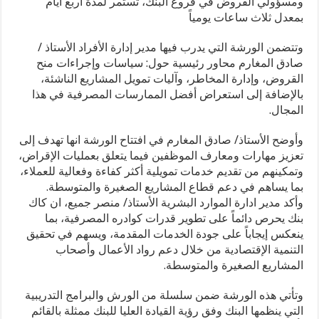
ومسؤولي القروض في فروع البنك، تستمر لمدة اربع أيام
بمعدل ثلاث ساعات يومياً
وتتضمن الورشة التي يدرب فيها مدير إدارة الأفراد الأستاذ /
صادق المغارم محاور رئيسية حول: سياسات وإجراءات منح
القروض، وإدارة المخاطر، وآليات تمويل المشاريع الناشئة،
بالإضافة إلى استعراض أفضل الممارسات المصرفية في هذا
المجال.
وأوضح الأستاذ/ صادق المغارم في افتتاح الورشة انها تهدف إلى
تعزيز مهارات ومعارف الموظفين فيما يتعلق بعمليات الإقراض،
وتمكينهم من تقديم خدمات تمويلية أكثر كفاءة وفعالية للعملاء،
بما يساهم في دعم قطاع المشاريع الصغيرة والمتوسطة.
وأكد مدير ادارة الموارد البشرية الأستاذ/ منصر جميع، ان كاك
بنك يحرص دائماً على تطوير قدرات كوادره المصرفية، بما
ينعكس إيجاباً على جودة الخدمات المقدمة، ويسهم في تحقيق
التنمية الإقتصادية من خلال دعم رواد الأعمال وأصحاب
المشاريع الصغيرة والمتوسطة.
وتأتي هذه الورشة ضمن سلسلة من الورش والبرامج التدريبية
التي ينظمها البنك وفق رؤية القيادة العليا للبنك ممثلة بالقائم