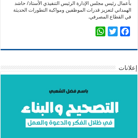
بأعمال رئيس مجلس الإدارة الرئيس التنفيذي الأستاذ/ حاشد
الهمداني لتعزيز قدرات الموظفين ومواكبة التطورات الحديثة
في القطاع المصرفي.
W
T
F
h
wi
ac
at
tt
e
sA
er
b
p
o
إعلانات
p
o
k