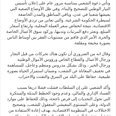
وتأتي دعوة الشعبي بمناسبة مرور عام على إعلان تأسيس
التيار الوطني للتصحيح والبناء، وفي ظل الأوضاع الصعبة التي
يعيشها شعبنا في عدن، وباقي المناطق والمدن الخاضعة
لسيطرة الحكومة الشرعية، والتي تعاني من تردي الأوضاع
الاقتصادية، نتيجة انخفاض سعر العملة المحلية، وارتفاع أسعار
السلع، وتعثر دفع المرتبات وتدنيها، وركود سوق الأعمال الخاصة
والحرة، الأمر الذي فاقم من مستويات الفقر بين أوساط الناس
بصورة مخيفة ومقلقة.
وقال انه من الضروري أن تكون هناك تحركات من قبل التجار
ورجال الأعمال والقطاع الخاص ورؤوس الأموال الوطنية
ورجال الخير ، وذلك بشكل مدروس ومنظم وعاجل، للمساهمة
في تخفيف المعاناة عن الشعب، وضمان استمرار الحياة بصورة
طبيعية، حفاظا على البلد من التمزق والتفتت والاحتراب.
وأكد الشعبي على إن السلطات فشلت فشلا ذريعا بسبب
الفساد الإداري والمالي، وعدم وجود الخطط البديلة والمبتكرة
التي تحول التحديات إلى فرص ناجحة، وذلك للحفاظ على موارد
الدولة، وعلى المستوى المعيشي المعقول للشعب، وتصحيح
الاختلالات في المنظومة الاقتصادية، بهدف إعادة الاستفادة من
تشغيل وتنشيط المؤسسات الاقتصادية الكبرى، مثل مصافي