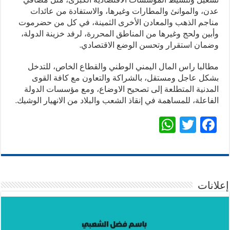
عدن، والموانئ والمطارات وغيرها، والاستفادة من عائدات
مناجم الذهب والمعادن الأخرى الثمينة، في كل من حضرموت
وأبين ولحج وغيرها من المناطق المحررة، لرفد خزينة الدولة،
وضمان استقرار وتحسن الوضع الاقتصادي.
مطالبا راس المال اليمني الوطني والقطاع الخاص، للتدخل
بشكل عاجل ومستقل، بالشراكة والتعاون مع كافة القوى
المدنية المتطلعة إلى تصحيح الاوضاع، ومع مؤسسات الدولة
الفاعلة، للمساهمة في إنقاذ الشعب والبلاد من الانهيار الوشيك.
W
T
F
h
wi
ac
at
tt
e
sA
er
b
p
o
إعلانات
p
o
k