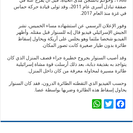
1988، وحوكم بالسجن مدى الحياة، قبل أن يفرج عنه في
صفقة تبادل أسرى عام 2011، وقد تولى قيادة حركة حماس
في غزة منذ العام 2017.
وفور الإعلان الرسمي عن استشهاده مساء الخميس، نشر
الجيش الإسرائيلي فيديو قال إنه للسنوار قبل مقتله. وأظهر
الفيديو شخصا ملثما وهو يجلس على أريكة ويحاول إسقاط
طائرة بدون طيار صغيرة كانت تصور المكان.
وقد أصيب السنوار بجروح خطيرة جراء قصف المنزل الذي كان
يتواجد به بقذيفة دبابة، بعد ذلك أرسلت قوة مشاة إسرائيلية
طائرة مسيرة لمحاولة معرفة من كان داخل المنزل.
وحسب الفيديو الذي التقطته الطائرة الدرون، فقد كان السنوار
يحاول إسقاط هذه الطائرة وضربها بواسطة عصا.
W
T
F
h
wi
ac
at
tt
e
sA
er
b