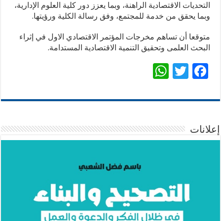
التحديات الاقتصادية الراهنة، وبما يعزز دور كلية العلوم الإدارية،
وبما يحقق من خدمة للمجتمع، وفق رسالة الكلية ورؤيتها.
متوقعا أن تساهم مخرجات المؤتمر الاقتصادي الاول في إثراء
البحث العلمى وتحقيق التنمية الاقتصادية المستدامة.
W
T
F
h
wi
ac
at
tt
e
sA
er
b
p
o
إعلانات
p
o
k