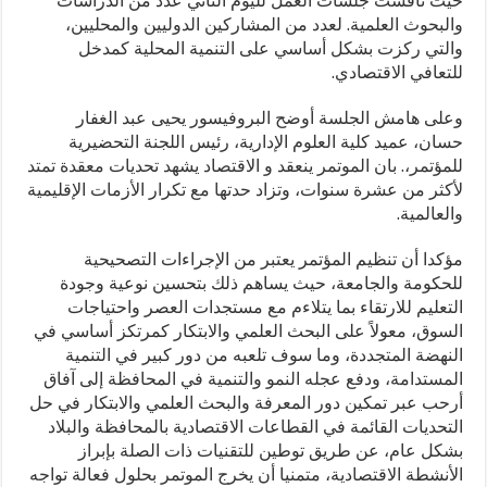
حيث ناقشت جلسات العمل لليوم الثاني عدد من الدراسات
والبحوث العلمية. لعدد من المشاركين الدوليين والمحليين،
والتي ركزت بشكل أساسي على التنمية المحلية كمدخل
للتعافي الاقتصادي.
وعلى هامش الجلسة أوضح البروفيسور يحيى عبد الغفار
حسان، عميد كلية العلوم الإدارية، رئيس اللجنة التحضيرية
للمؤتمر،. بان الموتمر ينعقد و الاقتصاد يشهد تحديات معقدة تمتد
لأكثر من عشرة سنوات، وتزاد حدتها مع تكرار الأزمات الإقليمية
والعالمية.
مؤكدا أن تنظيم المؤتمر يعتبر من الإجراءات التصحيحية
للحكومة والجامعة، حيث يساهم ذلك بتحسين نوعية وجودة
التعليم للارتقاء بما يتلاءم مع مستجدات العصر واحتياجات
السوق، معولاً على البحث العلمي والابتكار كمرتكز أساسي في
النهضة المتجددة، وما سوف تلعبه من دور كبير في التنمية
المستدامة، ودفع عجله النمو والتنمية في المحافظة إلى آفاق
أرحب عبر تمكين دور المعرفة والبحث العلمي والابتكار في حل
التحديات القائمة في القطاعات الاقتصادية بالمحافظة والبلاد
بشكل عام، عن طريق توطين للتقنيات ذات الصلة بإبراز
الأنشطة الاقتصادية، متمنيا أن يخرج الموتمر بحلول فعالة تواجه