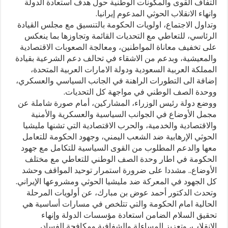
التفاف القوى والمكونات الوطنية حول هدف استعادة الدولة
وانهاء الانقلاب الحوثي المدعوم إيرانيا.
وتداول الاجتماع، اولويات الحكومة بالتنسيق مع مجلس القيادة
الرئاسي، للتعاطي مع التحديات القائمة وتجاوزها بما ينعكس
على تخفيف معاناة المواطنين، ومعالجة الصعوبات الاقتصادية
والمعيشية، وبدعم من الاشقاء في تحالف دعم الشرعية بقيادة
المملكة العربية السعودية ودولة الامارات العربية المتحدة،
إضافة الى التطورات الراهنة في الجانب السياسي والعسكري،
ووحدة الصف الوطني في مواجهة كل التحديات.
ووضع دولة رئيس الوزراء، المشاركين، أمام صورة شاملة عن
مجمل الأوضاع في الجوانب السياسية والعسكرية والأمنية
والاقتصادية والخدمية، والحرب الاقتصادية التي تشنها مليشيا
الحوثي الإرهابية ضد الشعب اليمني، وجهود الحكومة للتعامل
معها والدعم المطلوب من القوى السياسية للتكامل مع جهود
الحكومة في اطار وحدة الصف الوطني للتعاطي مع مختلف
الأوضاع.. مشددا على ضرورة استمرار توحيد المواقف وحشد
كل الجهود في المعركة ضد مليشيا الحوثي ومشروعها الإيراني.
وتحدث الدكتور أحمد عوض بن مبارك، عن أولويات المرحلة
الحالية امام الحكومة والتي تتلخص في مسارات أساسية هي
تحقيق السلام الضامن استعادة مؤسسات الدولة وإنهاء
الانقلاب، وتعزيز المساءلة والشفافية ومكافحة الفساد،