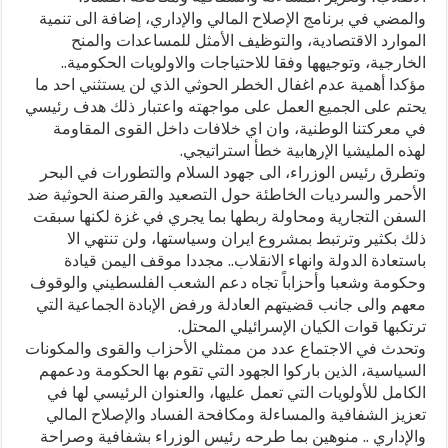
والمضي في برنامج الإصلاح المالي والإداري، إضافة الى تنمية
الموارد الاقتصادية، والتوظيف الأمثل للمساعدات والمنح
الخارجية، وتوجيهها وفقا للاحتياجات والاولويات الحكومية..
مؤكدا أهمية عدم اغفال الخطر الحوثي الذي لن يستثني احد ما
يحتم على الجميع العمل على مواجهته واعتبار ذلك هدف رئيسي
في معركتنا الوطنية، وان اي خلافات داخل القوى المقاومة
لهذه المليشيا الإرهابية خطأ استراتيجي.
وتطرق رئيس الوزراء، الى جهود السلام والتطورات في البحر
الأحمر والسرديات الخاطئة حول التصعيد والقرصنة الحوثية ضد
السفن التجارية ومحاولة ربطها بما يجري في غزة لكنها سبقت
ذلك بكثير وترتبط بمشروع ايران وسياستها، ولن تنتهي الا
باستعادة الدولة وانهاء الانقلاب.. مجددا موقف اليمن قيادة
وحكومة وشعبا وأحزاباً تجاه دعم الشعب الفلسطيني والوقوف
معهم والى جانب قضيتهم العادلة ورفض الإبادة الجماعية التي
ترتكبها قوات الكيان الإسرائيلي المحتل.
وتحدث في الاجتماع عدد من ممثلي الأحزاب والقوى والمكونات
السياسية، الذين باركوا الجهود التي تقوم بها الحكومة ودعمهم
الكامل للأولويات التي تعمل عليها، والعنوان الرئيسي لها في
تعزيز الشفافية والمساءلة ومكافحة الفساد والإصلاح المالي
والإداري .. منوهين بما طرحه رئيس الوزراء بشفافية وصراحة