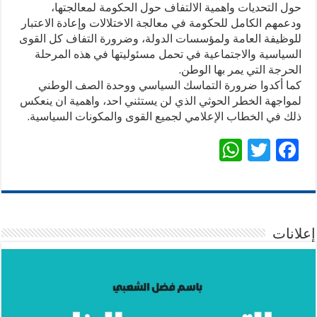
حول التحديات واهمية الالتفاف حول الحكومة لمعالجتها،
ودعمهم الكامل للحكومة في معالجة الاختلالات وإعادة الاعتبار
للوظيفة العامة ولمؤسسات الدولة، وضرورة التفاف كل القوى
السياسية والاجتماعية في تحمل مسئوليتها في هذه المرحلة
الحرجة التي يمر بها الوطن.
كما أكدوا ضرورة التماسك السياسي ووحدة الصف الوطني
لمواجهة الخطر الحوثي الذي لن يستثني احد، واهمية ان ينعكس
ذلك في الخطاب الإعلامي لجميع القوى والمكونات السياسية.
W
T
F
h
wi
ac
at
tt
e
sA
er
b
p
o
إعلانات
p
o
k