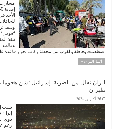
مسارات/ 
الأحد ف
للحافلات
وسط ترج
“قومي”، 
تنفذ الم
وقالت ال
اصطدمت بحافلة بالقرب من محطة ركاب بجوار قاعدة غلي
أكمل القراءة »
ايران تقلل من الضربة..إسرائيل تشن هجوما ع
طهران
26 أكتوبر, 2024
شنت إس
إيران 
دوي ان
رغم عد