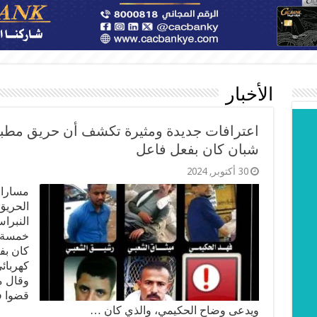
الأخبار
اعترافات جديدة ومثيرة تكشف أن حريق مطب
شبان كان بفعل فاعل
30 أكتوبر, 2024
مسارات
الحريق
النبرا
خمسة ش
كان بف
كهربائ
وقال م
قضوا ف
ويدعى وضاح الحكيمي، والذي كان …