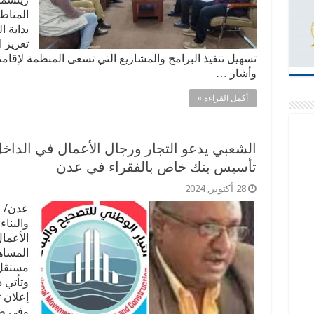
المناط
بداية ا
تعزيز 
تسهيل تنفيذ البرامج والمشاريع التي تسعى المنظمة لإقام
وأشار …
أكمل القراءة »
الشعبي يدعو التجار ورجال الأعمال في الداخ
تأسيس بنك خاص بالفقراء في عدن
28 أكتوبر, 2024
عدن/ خ
والبنا
الأعمال
المساه
مستقل 
وتأتي 
إعلان ت
وفي ظل