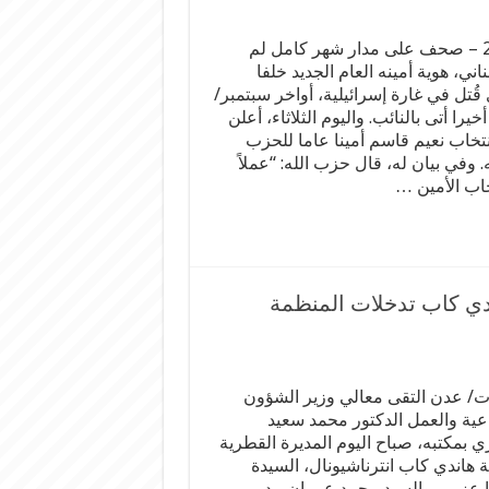
مسارات/ سكوب 24 – صحف على مدار شهر كامل لم
ني، هوية أمينه العام الجديد خلفا
ُتل في غارة إسرائيلية، أواخر سبتمبر/
يرا أتى بالنائب. واليوم الثلاثاء، أعلن
انتخاب نعيم قاسم أمينا عاما للحزب
 وفي بيان له، قال حزب الله: “عملاً
تخاب الأمين …
ندي كاب تدخلات المنظمة
/ عدن التقى معالي وزير الشؤون
اعية والعمل الدكتور محمد سعيد
ي بمكتبه، صباح اليوم المديرة القطرية
 هاندي كاب انترناشيونال، السيدة
 عزمي والسيد محمد عمران مدير