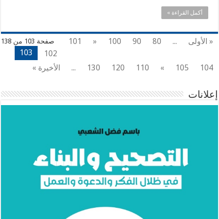
أكمل القراءة »
« الأولى
...
80
90
100
«
101
صفحة 103 من 138
103
102
104
105
»
110
120
130
...
الأخيرة »
إعلانات