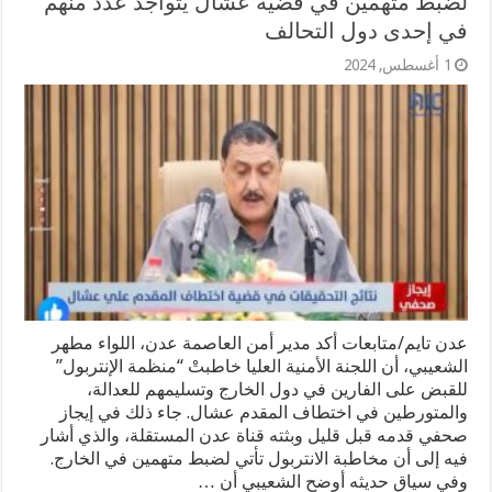
لضبط متهمين في قضية عشال يتواجد عدد منهم
في إحدى دول التحالف
1 أغسطس, 2024
عدن تايم/متابعات أكد مدير أمن العاصمة عدن، اللواء مطهر
الشعيبي، أن اللجنة الأمنية العليا خاطبتْ “منظمة الإنتربول”
للقبض على الفارين في دول الخارج وتسليمهم للعدالة،
والمتورطين في اختطاف المقدم عشال. جاء ذلك في إيجاز
صحفي قدمه قبل قليل وبثته قناة عدن المستقلة، والذي أشار
فيه إلى أن مخاطبة الانتربول تأتي لضبط متهمين في الخارج.
وفي سياق حديثه أوضح الشعيبي أن …