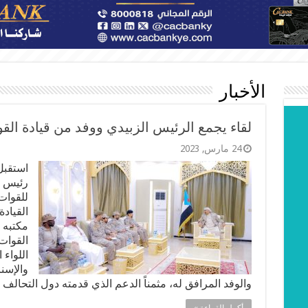
الأخبار
لقاء يجمع الرئيس الزبيدي ووفد من قيادة الق
24 مارس, 2023
استقبل
رئيس ال
للقوات
القياد
مكتبه 
القوات
اللواء
والإسنا
والوفد المرافق له، مثمناً الدعم الذي قدمته دول التحالف 