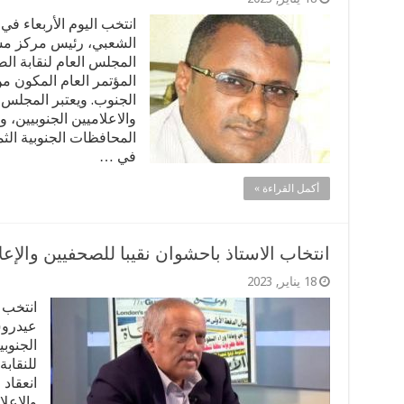
انتخب اليوم الأربعاء ف
الشعبي، رئيس مركز مسا
المجلس العام لنقابة الص
الجنوب. ويعتبر المجلس 
المحافظات الجنوبية الث
في …
أكمل القراءة »
انتخاب الاستاذ باحشوان نقيبا للصحفيين والإعل
18 يناير, 2023
انتخب ا
عيدروس
الجنوب
للنقابة
انعقاد 
والإعلا