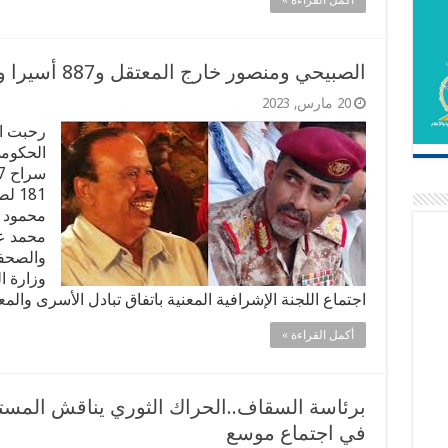
أكمل القراءة »
الصبيحي ومنصور خارج المعتقل و887 أسيرا ومختطفا
20 مارس, 2023
رحبت ال
الحكومي
181 
محمود ا
محمد ع
وزارة ا
اجتماع اللجنة الإشرافية المعنية باتفاق تبادل الأسرى والم
أكمل القراءة »
برئاسة السقاف..الحراك الثوري يناقش المست
في اجتماع موسع