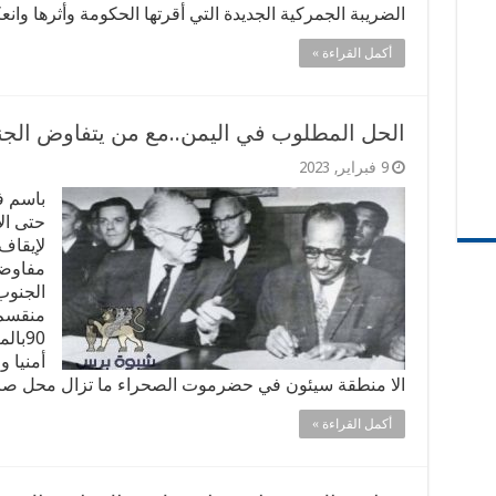
الضريبة الجمركية الجديدة التي أقرتها الحكومة وأثرها وانع
أكمل القراءة »
الحل المطلوب في اليمن..مع من يتفاوض الج
9 فبراير, 2023
باسم ف
حتى الا
لإيقاف
مفاوضا
الجنوب
منقسم 
90با
أمنيا و
الا منطقة سيئون في حضرموت الصحراء ما تزال محل صر
أكمل القراءة »