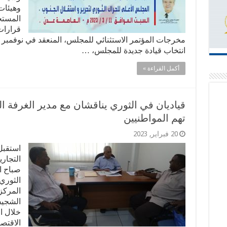
وهيئات
المستج
قرارات
مخرجات المؤتمر الاستثنائي للمجلس، المنعقد في نوفمبر 
انتخاب قيادة جديدة للمجلس، …
أكمل القراءة »
قياديان في الثوري يناقشان مع مدير الغرفة ال
تهم المواطنيين
20 فبراير, 2023
استقبل 
التجار
صباح ا
الثوري
المركز
الشجيف
خلال ا
الاقتصا