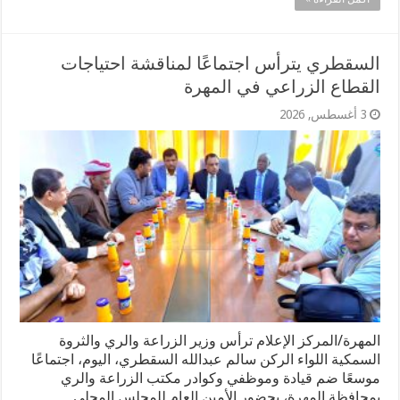
السقطري يترأس اجتماعًا لمناقشة احتياجات
القطاع الزراعي في المهرة
3 أغسطس, 2026
المهرة/المركز الإعلام ترأس وزير الزراعة والري والثروة
السمكية اللواء الركن سالم عبدالله السقطري، اليوم، اجتماعًا
موسعًا ضم قيادة وموظفي وكوادر مكتب الزراعة والري
بمحافظة المهرة، بحضور الأمين العام للمجلس المحلي