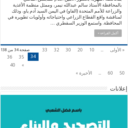
بالمحافظة الأستاذ سالم عبدالله نيمر، وممثل منظمة الأغذية
والزراعة للأمم المتحدة (الفاو) في اليمن السيد آدم ياو، وذلك
لمناقشة واقع القطاع الزراعي واحتياجاته وأولويات تطويره في
المحافظة. واستمع الوزير السقطري …
أكمل القراءة »
« الأولى
...
10
20
30
32
33
صفحة 34 من 138
34
36
35
40
»
50
60
...
الأخيرة »
إعلانات