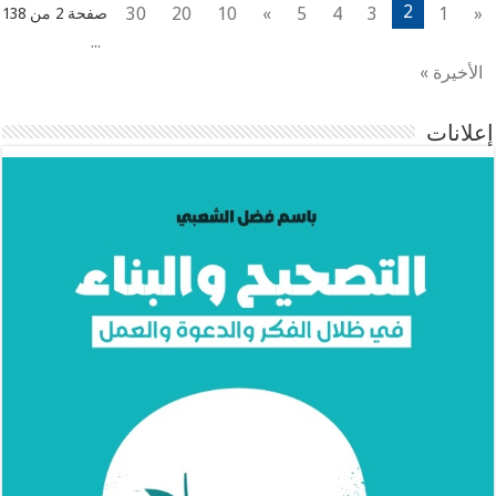
2
30
20
10
»
5
4
3
1
«
صفحة 2 من 138
...
الأخيرة »
إعلانات