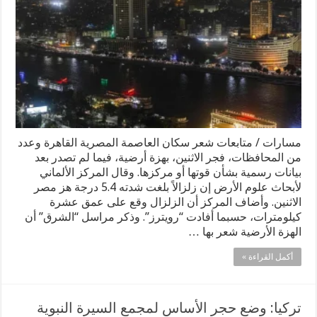
مسارات / متابعات شعر سكان العاصمة المصرية القاهرة وعدد
من المحافظات، فجر الاثنين، بهزة أرضية، فيما لم تصدر بعد
بيانات رسمية بشأن قوتها أو مركزها. و⁠قال ‌المركز ​الألماني
⁠لأبحاث علوم ⁠الأرض إن زلزالاً ​بلغت شدته ⁠5.4 ​درجة ​هز ‌مصر ​
الاثنين. وأضاف ⁠المركز ​أن ⁠الزلزال ‌وقع على ‌عمق عشرة ​
كيلومترات، حسبما أفادت “رويترز”. وذكر مراسل “الشرق” أن
الهزة الأرضية شعر بها …
أكمل القراءة »
تركيا: وضع حجر الأساس لمجمع السيرة النبوية