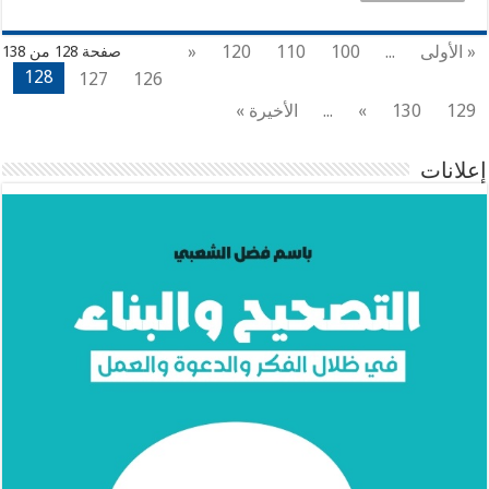
« الأولى
...
100
110
120
«
صفحة 128 من 138
128
127
126
129
130
»
...
الأخيرة »
إعلانات