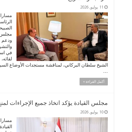
11 يوليو, 2026
مسارات
الرئاس
الصبيح
مجلس ا
ودعم ج
والتشر
في است
لقائه،
الشيخ سلطان البركاني، لمناقشة مستجدات الأوضاع السياس
…
أكمل القراءة »
مجلس القيادة يؤكد اتخاذ جميع الإجراءات لمنع 
10 يوليو, 2026
مسارات
القيادة