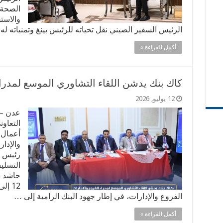
الصحة 
والاست
الرئيس السفير الصيني نقل تحياته للرئيس بينغ وتمنياته 
أكمل القراءة »
كاك بنك يدشن اللقاء التشاوري الموسع لمدراء ال
12 يوليو, 2026
عدن – 
التعاون
أعمال 
رئيس م
التسليف
حاشد ا
الفروع والإدارات، في إطار جهود البنك الرامية إلى …
أكمل القراءة »