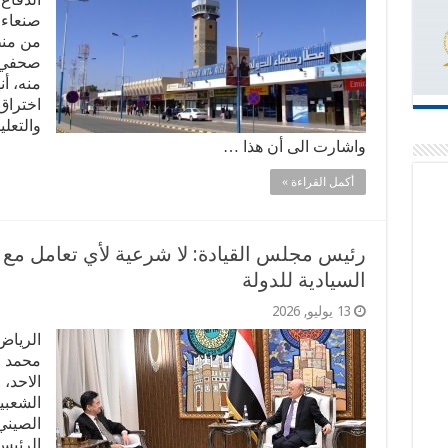
صنعاء 
من منط
صحفي، ت
منه، أ
اختراق 
والتعل
واشارت الى أن هذا …
أكمل القراءة »
رئيس مجلس القيادة: لا شرعية لأي تعامل مع
السيادية للدولة
13 يوليو, 2026
الرياض
محمد ا
الاحد،
الشعبي
الصيني
الرئيس