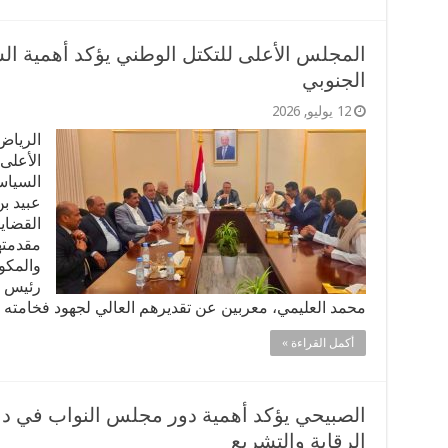
‏المجلس الأعلى للتكتل الوطني يؤكد أهمية ال
الجنوبي
12 يوليو, 2026
الرياض
الأعلى
السياسي
عبيد ب
القضاي
مقدمته
والمكو
رئيس م
محمد العليمي، معربين عن تقديرهم العالي لجهود فخامته
أكمل القراءة »
الصبيحي يؤكد أهمية دور مجلس النواب في دع
الرقابة والتشريع