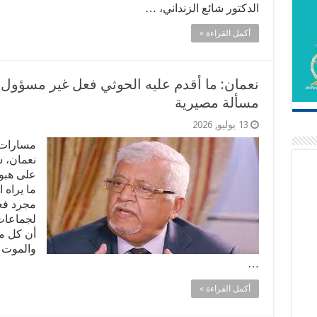
الدكتور شائع الزنداني، …
أكمل القراءة »
نعمان: ما أقدم عليه الحوثي فعل غير مسؤول
مسألة مصيرية
13 يوليو, 2026
مسارات /
نعمان، س
على هبوط
ما يراه 
مجرد فع
لجماعات 
أن كل ما
والموت و
…
أكمل القراءة »