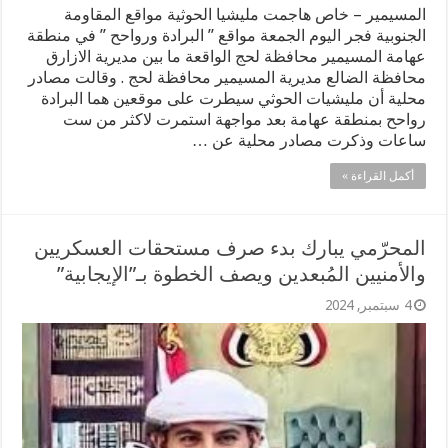
المسيمير – خاص هاجمت مليشيا الحوثية مواقع المقاومة
الجنوبية فجر اليوم الجمعة مواقع ” البرادة ورواحح ” في منطقة
عهامة المسيمير محافظة لحج الواقعة ما بين مديرية الازارق
محافظة الضالع مديرية المسيمير محافظة لحج . وقالت مصادر
محلية أن مليشيات الحوثي سيطرت على موقعين هما البرادة
رواحح بمنطقة عهامة بعد مواجهة استمرت لاكثر من ست
ساعات وذكرت مصادر محلية عن …
أكمل القراءة »
المحرّمي يبارك بدء صرف مستحقات العسكريين
والأمنيين المُبعدين ويصف الخطوة بـ”الإيجابية”
4 سبتمبر, 2024