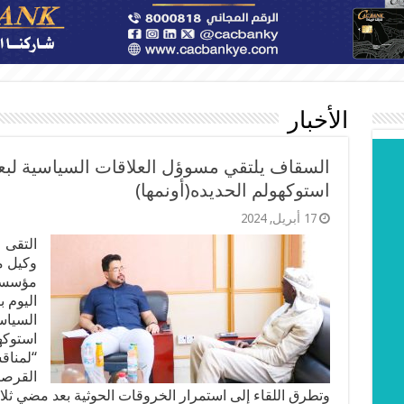
الأخبار
السقاف يلتقي مسوؤل العلاقات السياسية لبعثة
استوكهولم الحديده(أونمها)
17 أبريل, 2024
التقى 
وكيل 
مؤسسة
اليوم 
السياسي
استوكه
“لمناق
القرصنه
وتطرق اللقاء إلى استمرار الخروقات الحوثية بعد مضي ثل