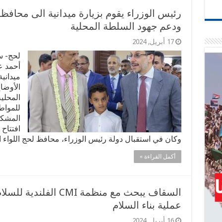
رئيس الوزراء يقوم بزيارة ميدانية الى محافظة
ودعم جهود السلطة المحلية
17 أبريل, 2024
لحج- س
أحمد عو
ميداني
الأوضا
المحلية
للمواط
المشكل
افتتاح
وكان في استقبال دولة رئيس الوزراء، محافظ لحج اللواء 
أكمل القراءة »
السقاف يبحث مع منظمة I
عملية بناء السلام
16 أبريل, 2024