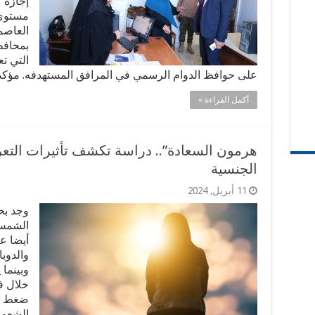
إجازة 
مستوى 
العاصم
بمحافظ
التي ت
على حوافظ الدوام الرسمي في المرافق المستهدفه. مؤكد
أكمل القراءة »
هرمون السعادة”.. دراسة تكشف تأثيرات الت
الجنسية
11 أبريل, 2024
وجد بح
الشمس 
أيضا ع
والدوبا
وبينما
خلال ف
ضغط ال
الشعور