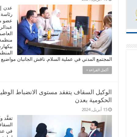
عدن | 
رئاسة 
عضو مج
عبدالر
العاصم
بيكهار
المنظم
المجتمع المدني في عملية السلام. ناقش الجانبان مواضيع 
أكمل القراءة »
الوكيل السقاف يتفقد مستوى الانضباط الوظي
الحكومية بعدن
15 أبريل, 2024
تفقَّد
السقاف
في عدد